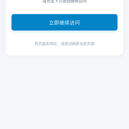
请点击下方按钮继续访问
立即继续访问
若页面未响应，请尝试刷新当前页面